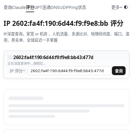
查询
Claude
评分
GPT
连通
DNS
UDP
Ping
状态
更多
IP
2602:fa4f:190:6d44:f9:f9e8:bb43:477
评分
IP深度查询，家宽 or 机房 、人机流量、多源比对、地理经纬度、端口、滥
用、黑名单、全球延迟一手掌握
2602:fa4f:190:6d44:f9:f9e8:bb43:477d
正在深度查询中...请稍后...
··
IP 评分
查询