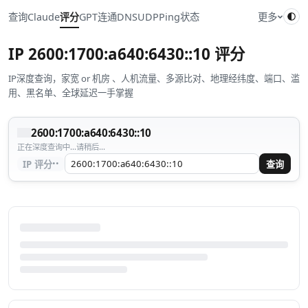
查询
Claude
评分
GPT
连通
DNS
UDP
Ping
状态
更多
IP
2600:1700:a640:6430::10
评分
IP深度查询，家宽 or 机房 、人机流量、多源比对、地理经纬度、端口、滥
用、黑名单、全球延迟一手掌握
2600:1700:a640:6430::10
正在深度查询中...请稍后...
··
IP 评分
查询