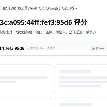
测
网络连通
DNS泄露
WebRTC
全球Ping
服务状态
更多
3c:a095:44ff:fef3:95d6
评分
流量、多源比对、地理经纬度、端口、滥用、黑名单、全球延迟一手掌握
··
ff:fef3:95d6
正在深度查询中...请稍后...
IP 评分