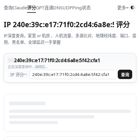
查询
Claude
评分
GPT
连通
DNS
UDP
Ping
状态
更多
IP
240e:39c:e17:71f0:2cd4:6a8e:5f42:cf
评分
IP深度查询，家宽 or 机房 、人机流量、多源比对、地理经纬度、端口、滥
用、黑名单、全球延迟一手掌握
240e:39c:e17:71f0:2cd4:6a8e:5f42:cfa1
正在深度查询中...请稍后...
··
IP 评分
查询