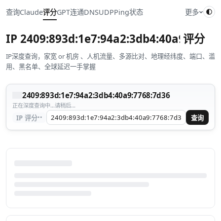
查询
Claude
评分
GPT
连通
DNS
UDP
Ping
状态
更多
IP
2409:893d:1e7:94a2:3db4:40a9:7768:
评分
IP深度查询，家宽 or 机房 、人机流量、多源比对、地理经纬度、端口、滥
用、黑名单、全球延迟一手掌握
2409:893d:1e7:94a2:3db4:40a9:7768:7d36
正在深度查询中...请稍后...
··
IP 评分
查询