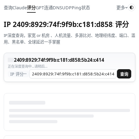
查询
Claude
评分
GPT
连通
DNS
UDP
Ping
状态
更多
IP
2409:8929:74f:9f9b:c181:d858:5b24:c
评分
IP深度查询，家宽 or 机房 、人机流量、多源比对、地理经纬度、端口、滥
用、黑名单、全球延迟一手掌握
2409:8929:74f:9f9b:c181:d858:5b24:c414
正在深度查询中...请稍后...
··
IP 评分
查询