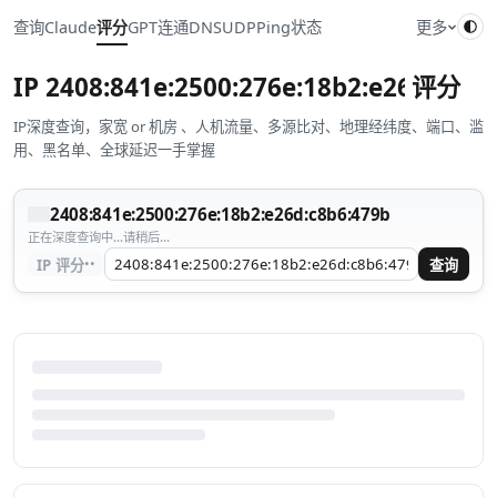
查询
Claude
评分
GPT
连通
DNS
UDP
Ping
状态
更多
IP
2408:841e:2500:276e:18b2:e26d:c8b6
评分
IP深度查询，家宽 or 机房 、人机流量、多源比对、地理经纬度、端口、滥
用、黑名单、全球延迟一手掌握
2408:841e:2500:276e:18b2:e26d:c8b6:479b
正在深度查询中...请稍后...
··
IP 评分
查询