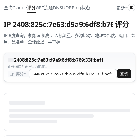
查询
Claude
评分
GPT
连通
DNS
UDP
Ping
状态
更多
IP
2408:825c:7e63:d9a9:6df8:b769:33f:b
评分
IP深度查询，家宽 or 机房 、人机流量、多源比对、地理经纬度、端口、滥
用、黑名单、全球延迟一手掌握
2408:825c:7e63:d9a9:6df8:b769:33f:bef1
正在深度查询中...请稍后...
··
IP 评分
查询