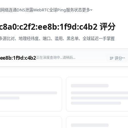
测
网络连通
DNS泄露
WebRTC
全球Ping
服务状态
更多
c8a0:c2f2:ee8b:1f9d:c4b2
评分
流量、多源比对、地理经纬度、端口、滥用、黑名单、全球延迟一手掌握
··
:ee8b:1f9d:c4b2
正在深度查询中...请稍后...
IP 评分