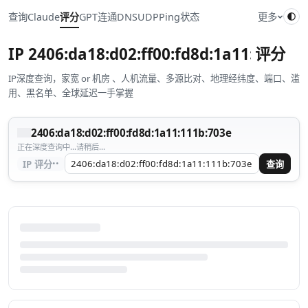
查询
Claude
评分
GPT
连通
DNS
UDP
Ping
状态
更多
IP
2406:da18:d02:ff00:fd8d:1a11:111b:7
评分
IP深度查询，家宽 or 机房 、人机流量、多源比对、地理经纬度、端口、滥
用、黑名单、全球延迟一手掌握
2406:da18:d02:ff00:fd8d:1a11:111b:703e
正在深度查询中...请稍后...
··
IP 评分
查询