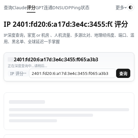
查询
Claude
评分
GPT
连通
DNS
UDP
Ping
状态
更多
IP
2401:fd20:6:a17d:3e4c:3455:f065:a3b
评分
IP深度查询，家宽 or 机房 、人机流量、多源比对、地理经纬度、端口、滥
用、黑名单、全球延迟一手掌握
2401:fd20:6:a17d:3e4c:3455:f065:a3b3
正在深度查询中...请稍后...
··
IP 评分
查询