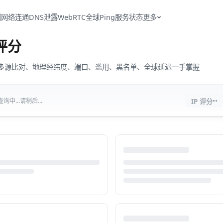
测
网络连通
DNS泄露
WebRTC
全球Ping
服务状态
更多
评分
流量、多源比对、地理经纬度、端口、滥用、黑名单、全球延迟一手掌握
··
中...请稍后...
IP 评分