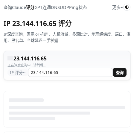
查询
Claude
评分
GPT
连通
DNS
UDP
Ping
状态
更多
IP
23.144.116.65
评分
IP深度查询，家宽 or 机房 、人机流量、多源比对、地理经纬度、端口、滥
用、黑名单、全球延迟一手掌握
23.144.116.65
正在深度查询中...请稍后...
··
IP 评分
查询