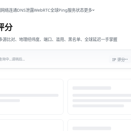
测
网络连通
DNS泄露
WebRTC
全球Ping
服务状态
更多
评分
流量、多源比对、地理经纬度、端口、滥用、黑名单、全球延迟一手掌握
··
中...请稍后...
IP 评分