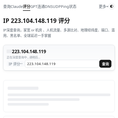
查询
Claude
评分
GPT
连通
DNS
UDP
Ping
状态
更多
IP
223.104.148.119
评分
IP深度查询，家宽 or 机房 、人机流量、多源比对、地理经纬度、端口、滥
用、黑名单、全球延迟一手掌握
223.104.148.119
正在深度查询中...请稍后...
··
IP 评分
查询