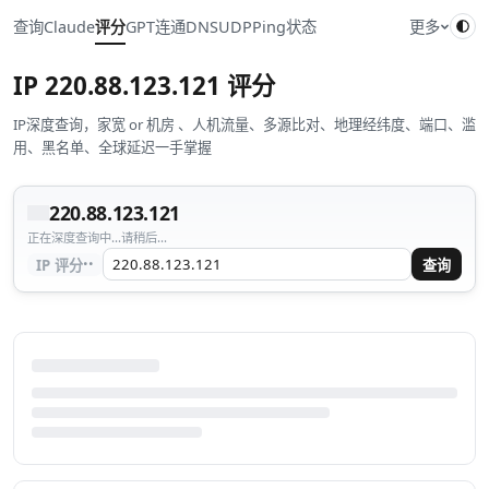
查询
Claude
评分
GPT
连通
DNS
UDP
Ping
状态
更多
IP
220.88.123.121
评分
IP深度查询，家宽 or 机房 、人机流量、多源比对、地理经纬度、端口、滥
用、黑名单、全球延迟一手掌握
220.88.123.121
正在深度查询中...请稍后...
··
IP 评分
查询