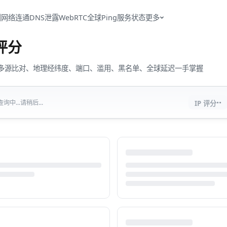
测
网络连通
DNS泄露
WebRTC
全球Ping
服务状态
更多
评分
流量、多源比对、地理经纬度、端口、滥用、黑名单、全球延迟一手掌握
··
中...请稍后...
IP 评分