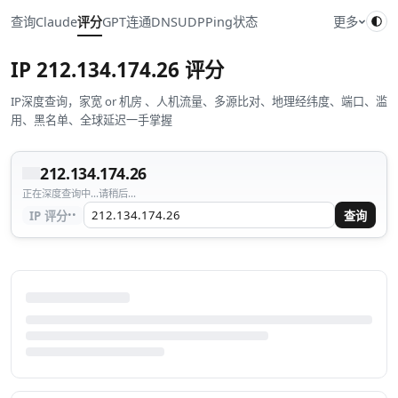
查询
Claude
评分
GPT
连通
DNS
UDP
Ping
状态
更多
IP
212.134.174.26
评分
IP深度查询，家宽 or 机房 、人机流量、多源比对、地理经纬度、端口、滥
用、黑名单、全球延迟一手掌握
212.134.174.26
正在深度查询中...请稍后...
··
IP 评分
查询