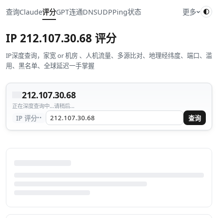
查询
Claude
评分
GPT
连通
DNS
UDP
Ping
状态
更多
IP
212.107.30.68
评分
IP深度查询，家宽 or 机房 、人机流量、多源比对、地理经纬度、端口、滥
用、黑名单、全球延迟一手掌握
212.107.30.68
正在深度查询中...请稍后...
··
IP 评分
查询