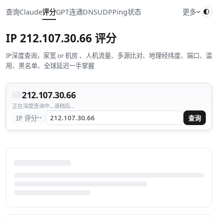
查询
Claude
评分
GPT
连通
DNS
UDP
Ping
状态
更多
IP
212.107.30.66
评分
IP深度查询，家宽 or 机房 、人机流量、多源比对、地理经纬度、端口、滥
用、黑名单、全球延迟一手掌握
212.107.30.66
正在深度查询中...请稍后...
··
IP 评分
查询