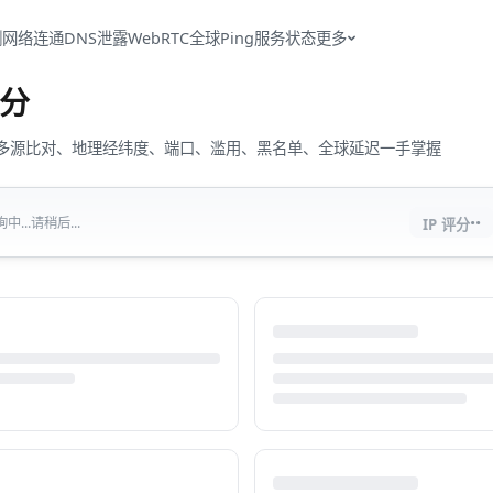
测
网络连通
DNS泄露
WebRTC
全球Ping
服务状态
更多
分
流量、多源比对、地理经纬度、端口、滥用、黑名单、全球延迟一手掌握
··
...请稍后...
IP 评分