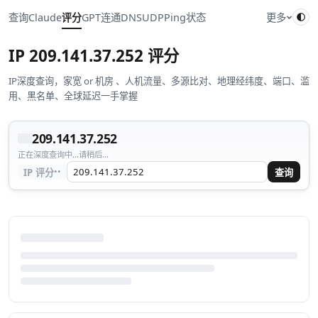
查询
Claude
评分
GPT
连通
DNS
UDP
Ping
状态
更多
IP
209.141.37.252
评分
IP深度查询，家宽 or 机房 、人机流量、多源比对、地理经纬度、端口、滥
用、黑名单、全球延迟一手掌握
209.141.37.252
正在深度查询中...请稍后...
··
IP 评分
查询