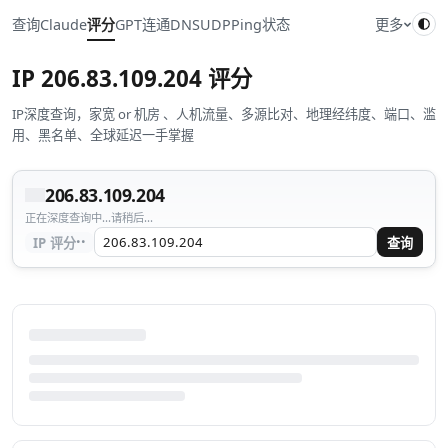
查询
Claude
评分
GPT
连通
DNS
UDP
Ping
状态
更多
IP
206.83.109.204
评分
IP深度查询，家宽 or 机房 、人机流量、多源比对、地理经纬度、端口、滥
用、黑名单、全球延迟一手掌握
206.83.109.204
正在深度查询中...请稍后...
··
IP 评分
查询