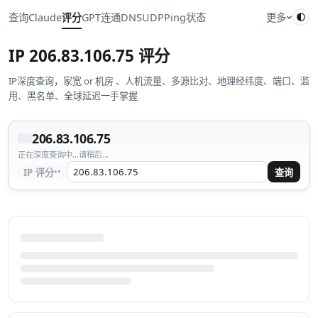
查询
Claude
评分
GPT
连通
DNS
UDP
Ping
状态
更多
IP
206.83.106.75
评分
IP深度查询，家宽 or 机房 、人机流量、多源比对、地理经纬度、端口、滥
用、黑名单、全球延迟一手掌握
206.83.106.75
正在深度查询中...请稍后...
··
IP 评分
查询