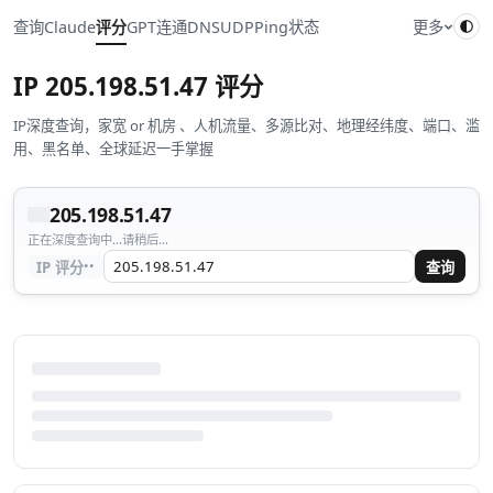
查询
Claude
评分
GPT
连通
DNS
UDP
Ping
状态
更多
IP
205.198.51.47
评分
IP深度查询，家宽 or 机房 、人机流量、多源比对、地理经纬度、端口、滥
用、黑名单、全球延迟一手掌握
205.198.51.47
正在深度查询中...请稍后...
··
IP 评分
查询