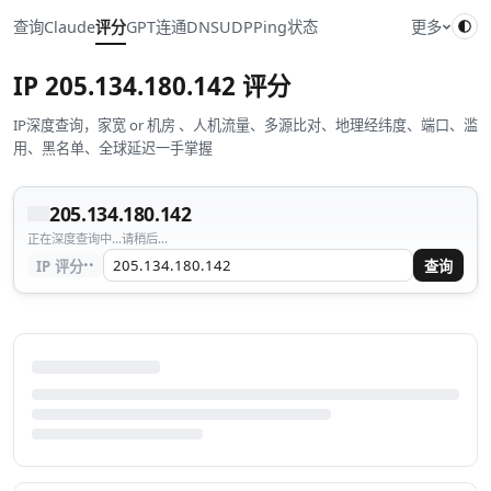
查询
Claude
评分
GPT
连通
DNS
UDP
Ping
状态
更多
IP
205.134.180.142
评分
IP深度查询，家宽 or 机房 、人机流量、多源比对、地理经纬度、端口、滥
用、黑名单、全球延迟一手掌握
205.134.180.142
正在深度查询中...请稍后...
··
IP 评分
查询