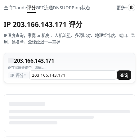
查询
Claude
评分
GPT
连通
DNS
UDP
Ping
状态
更多
IP
203.166.143.171
评分
IP深度查询，家宽 or 机房 、人机流量、多源比对、地理经纬度、端口、滥
用、黑名单、全球延迟一手掌握
203.166.143.171
正在深度查询中...请稍后...
··
IP 评分
查询