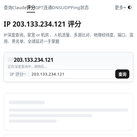
查询
Claude
评分
GPT
连通
DNS
UDP
Ping
状态
更多
IP
203.133.234.121
评分
IP深度查询，家宽 or 机房 、人机流量、多源比对、地理经纬度、端口、滥
用、黑名单、全球延迟一手掌握
203.133.234.121
正在深度查询中...请稍后...
··
IP 评分
查询