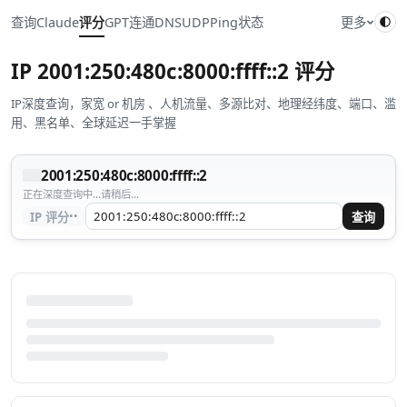
查询
Claude
评分
GPT
连通
DNS
UDP
Ping
状态
更多
IP
2001:250:480c:8000:ffff::2
评分
IP深度查询，家宽 or 机房 、人机流量、多源比对、地理经纬度、端口、滥
用、黑名单、全球延迟一手掌握
2001:250:480c:8000:ffff::2
正在深度查询中...请稍后...
··
IP 评分
查询