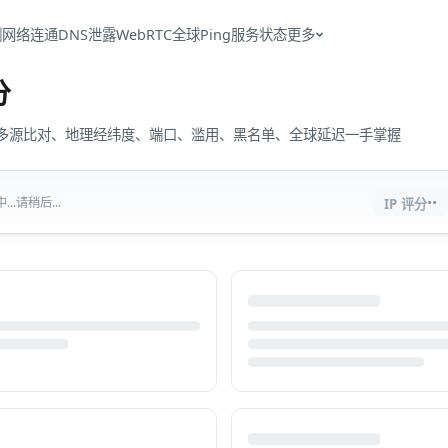
测
网络连通
DNS泄露
WebRTC
全球Ping
服务状态
更多
分
流量、多源比对、地理经纬度、端口、滥用、黑名单、全球延迟一手掌握
··
..请稍后...
IP 评分