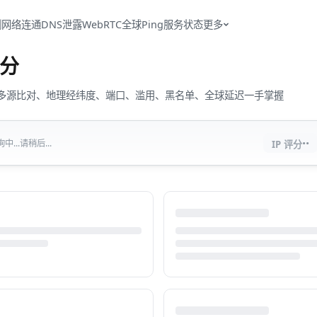
测
网络连通
DNS泄露
WebRTC
全球Ping
服务状态
更多
分
流量、多源比对、地理经纬度、端口、滥用、黑名单、全球延迟一手掌握
··
...请稍后...
IP 评分