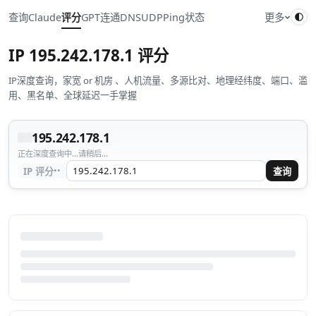
查询
Claude
评分
GPT
连通
DNS
UDP
Ping
状态
更多
IP
195.242.178.1
评分
IP深度查询，家宽 or 机房 、人机流量、多源比对、地理经纬度、端口、滥
用、黑名单、全球延迟一手掌握
195.242.178.1
正在深度查询中...请稍后...
··
IP 评分
查询