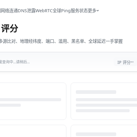
测
网络连通
DNS泄露
WebRTC
全球Ping
服务状态
更多
评分
流量、多源比对、地理经纬度、端口、滥用、黑名单、全球延迟一手掌握
··
查询中...请稍后...
IP 评分