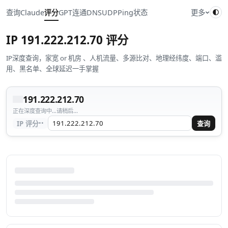
查询
Claude
评分
GPT
连通
DNS
UDP
Ping
状态
更多
IP
191.222.212.70
评分
IP深度查询，家宽 or 机房 、人机流量、多源比对、地理经纬度、端口、滥
用、黑名单、全球延迟一手掌握
191.222.212.70
正在深度查询中...请稍后...
··
IP 评分
查询