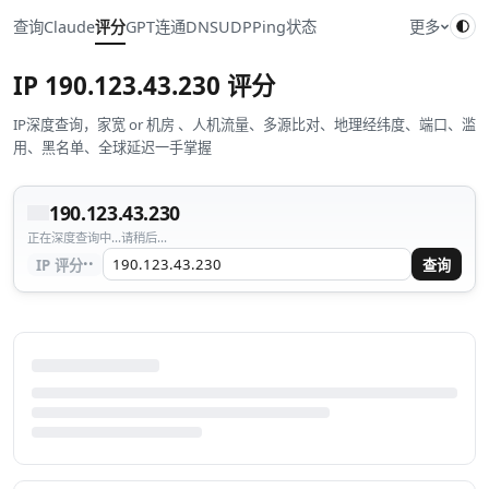
查询
Claude
评分
GPT
连通
DNS
UDP
Ping
状态
更多
IP
190.123.43.230
评分
IP深度查询，家宽 or 机房 、人机流量、多源比对、地理经纬度、端口、滥
用、黑名单、全球延迟一手掌握
190.123.43.230
正在深度查询中...请稍后...
··
IP 评分
查询