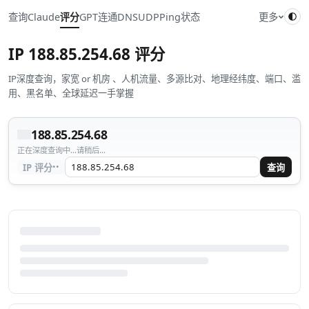
查询
Claude
评分
GPT
连通
DNS
UDP
Ping
状态
更多
IP
188.85.254.68
评分
IP深度查询，家宽 or 机房 、人机流量、多源比对、地理经纬度、端口、滥
用、黑名单、全球延迟一手掌握
188.85.254.68
正在深度查询中...请稍后...
··
IP 评分
查询