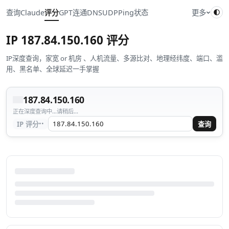
查询
Claude
评分
GPT
连通
DNS
UDP
Ping
状态
更多
IP
187.84.150.160
评分
IP深度查询，家宽 or 机房 、人机流量、多源比对、地理经纬度、端口、滥
用、黑名单、全球延迟一手掌握
187.84.150.160
正在深度查询中...请稍后...
··
IP 评分
查询