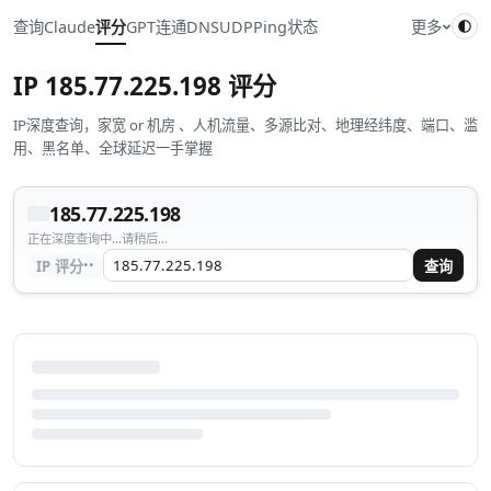
查询
Claude
评分
GPT
连通
DNS
UDP
Ping
状态
更多
IP
185.77.225.198
评分
IP深度查询，家宽 or 机房 、人机流量、多源比对、地理经纬度、端口、滥
用、黑名单、全球延迟一手掌握
185.77.225.198
正在深度查询中...请稍后...
··
IP 评分
查询