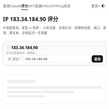
查询
Claude
评分
GPT
连通
DNS
UDP
Ping
状态
更多
IP
183.34.184.90
评分
IP深度查询，家宽 or 机房 、人机流量、多源比对、地理经纬度、端口、滥
用、黑名单、全球延迟一手掌握
183.34.184.90
正在深度查询中...请稍后...
··
IP 评分
查询