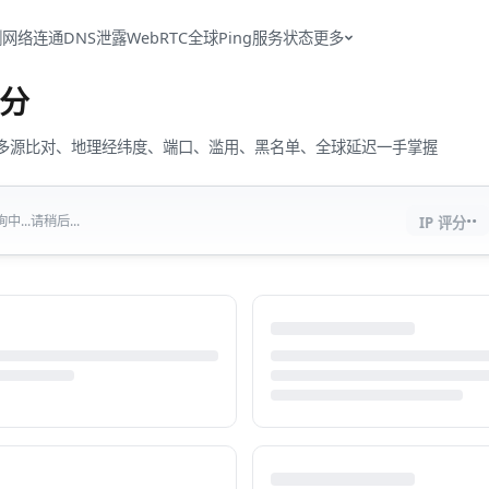
测
网络连通
DNS泄露
WebRTC
全球Ping
服务状态
更多
分
流量、多源比对、地理经纬度、端口、滥用、黑名单、全球延迟一手掌握
··
...请稍后...
IP 评分