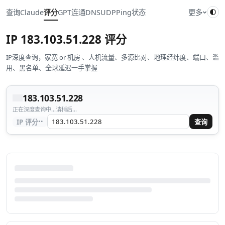
查询
Claude
评分
GPT
连通
DNS
UDP
Ping
状态
更多
IP
183.103.51.228
评分
IP深度查询，家宽 or 机房 、人机流量、多源比对、地理经纬度、端口、滥
用、黑名单、全球延迟一手掌握
183.103.51.228
正在深度查询中...请稍后...
··
IP 评分
查询