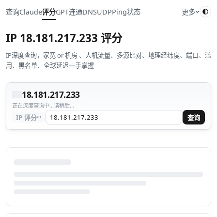
查询
Claude
评分
GPT
连通
DNS
UDP
Ping
状态
更多
IP
18.181.217.233
评分
IP深度查询，家宽 or 机房 、人机流量、多源比对、地理经纬度、端口、滥
用、黑名单、全球延迟一手掌握
18.181.217.233
正在深度查询中...请稍后...
··
IP 评分
查询