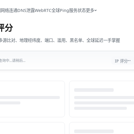
测
网络连通
DNS泄露
WebRTC
全球Ping
服务状态
更多
评分
流量、多源比对、地理经纬度、端口、滥用、黑名单、全球延迟一手掌握
··
中...请稍后...
IP 评分