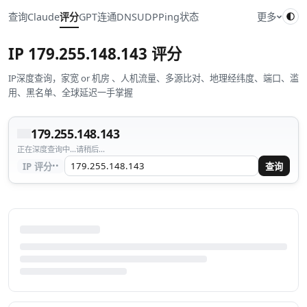
查询
Claude
评分
GPT
连通
DNS
UDP
Ping
状态
更多
IP
179.255.148.143
评分
IP深度查询，家宽 or 机房 、人机流量、多源比对、地理经纬度、端口、滥
用、黑名单、全球延迟一手掌握
179.255.148.143
正在深度查询中...请稍后...
··
IP 评分
查询