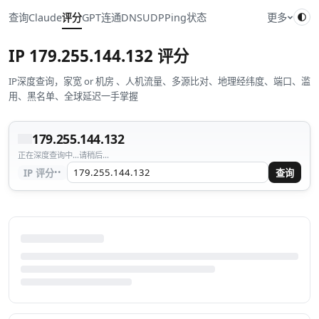
查询
Claude
评分
GPT
连通
DNS
UDP
Ping
状态
更多
IP
179.255.144.132
评分
IP深度查询，家宽 or 机房 、人机流量、多源比对、地理经纬度、端口、滥
用、黑名单、全球延迟一手掌握
179.255.144.132
正在深度查询中...请稍后...
··
IP 评分
查询