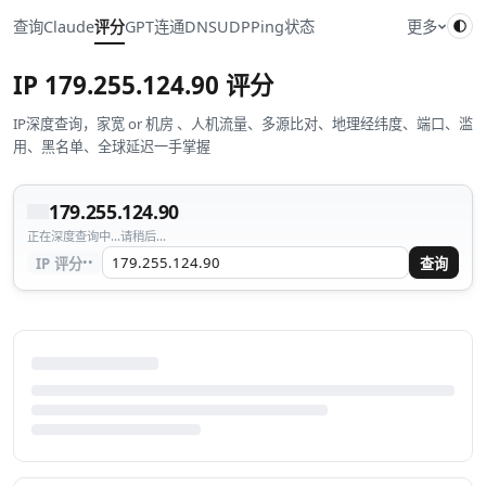
查询
Claude
评分
GPT
连通
DNS
UDP
Ping
状态
更多
IP
179.255.124.90
评分
IP深度查询，家宽 or 机房 、人机流量、多源比对、地理经纬度、端口、滥
用、黑名单、全球延迟一手掌握
179.255.124.90
正在深度查询中...请稍后...
··
IP 评分
查询