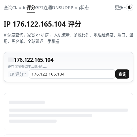
查询
Claude
评分
GPT
连通
DNS
UDP
Ping
状态
更多
IP
176.122.165.104
评分
IP深度查询，家宽 or 机房 、人机流量、多源比对、地理经纬度、端口、滥
用、黑名单、全球延迟一手掌握
176.122.165.104
正在深度查询中...请稍后...
··
IP 评分
查询