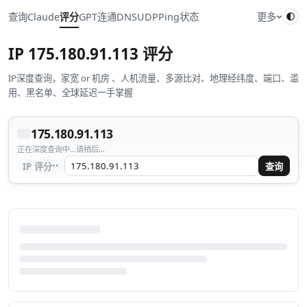
查询
Claude
评分
GPT
连通
DNS
UDP
Ping
状态
更多
IP
175.180.91.113
评分
IP深度查询，家宽 or 机房 、人机流量、多源比对、地理经纬度、端口、滥
用、黑名单、全球延迟一手掌握
175.180.91.113
正在深度查询中...请稍后...
··
IP 评分
查询