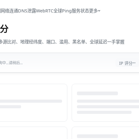
测
网络连通
DNS泄露
WebRTC
全球Ping
服务状态
更多
分
流量、多源比对、地理经纬度、端口、滥用、黑名单、全球延迟一手掌握
··
...请稍后...
IP 评分