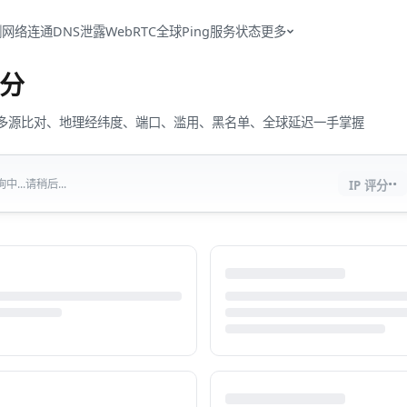
测
网络连通
DNS泄露
WebRTC
全球Ping
服务状态
更多
分
流量、多源比对、地理经纬度、端口、滥用、黑名单、全球延迟一手掌握
··
...请稍后...
IP 评分